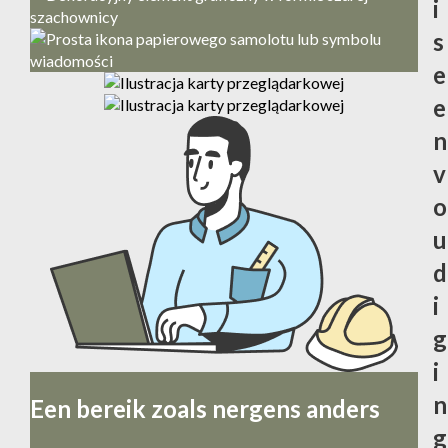
i
s
e
e
n
v
o
u
d
i
g
i
n
Een bereik zoals nergens anders
g