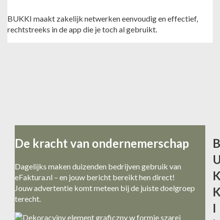
BUKKI maakt zakelijk netwerken eenvoudig en effectief,
rechtstreeks in de app die je toch al gebruikt.
De kracht van ondernemerschap
Dagelijks maken duizenden bedrijven gebruik van
eFaktura.nl – en jouw bericht bereikt hen direct!
Jouw advertentie komt meteen bij de juiste doelgroep
terecht.
I