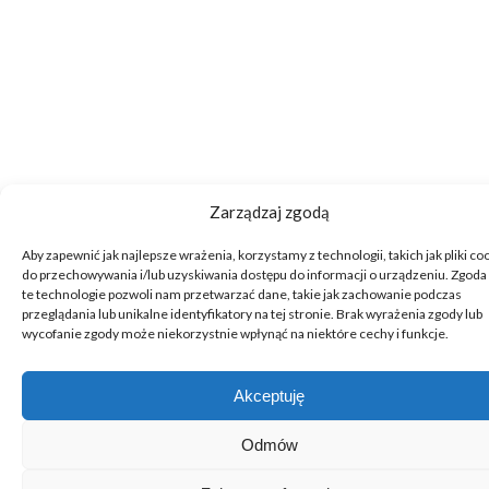
Zarządzaj zgodą
Aby zapewnić jak najlepsze wrażenia, korzystamy z technologii, takich jak pliki co
do przechowywania i/lub uzyskiwania dostępu do informacji o urządzeniu. Zgoda
te technologie pozwoli nam przetwarzać dane, takie jak zachowanie podczas
przeglądania lub unikalne identyfikatory na tej stronie. Brak wyrażenia zgody lub
wycofanie zgody może niekorzystnie wpłynąć na niektóre cechy i funkcje.
Akceptuję
Odmów