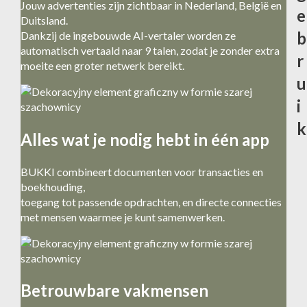
Jouw advertenties zijn zichtbaar in Nederland, België en
e
Duitsland.
b
Dankzij de ingebouwde AI-vertaler worden ze
automatisch vertaald naar 9 talen, zodat je zonder extra
r
moeite een groter netwerk bereikt.
u
i
k
Alles wat je nodig hebt in één app
BUKKI combineert documenten voor transacties en
boekhouding,
toegang tot passende opdrachten, en directe connecties
met mensen waarmee je kunt samenwerken.
Betrouwbare vakmensen