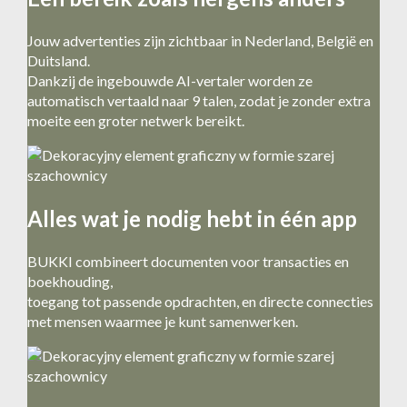
n
e
t
-
Jouw advertenties zijn zichtbaar in Nederland, België en
o
m
Duitsland.
e
a
Dankzij de ingebouwde AI-vertaler worden ze
a
i
automatisch vertaald naar 9 talen, zodat je zonder extra
a
l
moeite een groter netwerk bereikt.
n
.
j
e
f
a
Alles wat je nodig hebt in één app
v
o
BUKKI combineert documenten voor transacties en
r
boekhouding,
i
toegang tot passende opdrachten, en directe connecties
e
met mensen waarmee je kunt samenwerken.
t
e
n
.