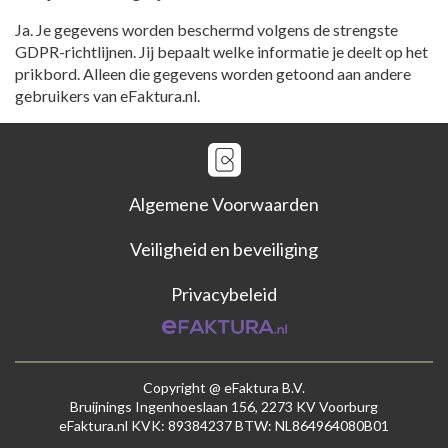
Ja. Je gegevens worden beschermd volgens de strengste
GDPR-richtlijnen. Jij bepaalt welke informatie je deelt op het
prikbord. Alleen die gegevens worden getoond aan andere
gebruikers van eFaktura.nl.
Algemene Voorwaarden
Veiligheid en beveiliging
Privacybeleid
Copyright @ eFaktura B.V.
Bruijnings Ingenhoeslaan 156, 2273 KV Voorburg
eFaktura.nl KVK: 89384237 BTW: NL864964080B01