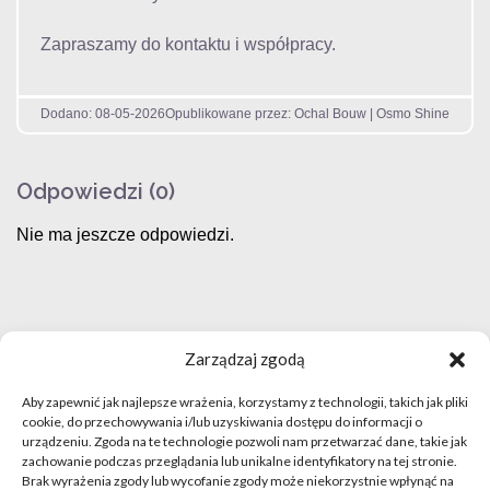
Zapraszamy do kontaktu i współpracy.
Dodano: 08-05-2026
Opublikowane przez: Ochal Bouw | Osmo Shine
Odpowiedzi (0)
Nie ma jeszcze odpowiedzi.
Zarządzaj zgodą
Aby zapewnić jak najlepsze wrażenia, korzystamy z technologii, takich jak pliki
cookie, do przechowywania i/lub uzyskiwania dostępu do informacji o
urządzeniu. Zgoda na te technologie pozwoli nam przetwarzać dane, takie jak
Regulamin
zachowanie podczas przeglądania lub unikalne identyfikatory na tej stronie.
Brak wyrażenia zgody lub wycofanie zgody może niekorzystnie wpłynąć na